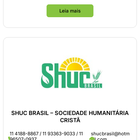
Leia mais
SHUC BRASIL – SOCIEDADE HUMANITÁRIA
CRISTÃ
11 4188-8867 / 11 93363-9033 / 11
shucbrasil@hotm
96507-0937
ail.com