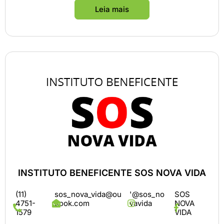
Leia mais
INSTITUTO BENEFICENTE SOS NOVA VIDA
(11)
sos_nova_vida@ou
'@sos_no
SOS
4751-
tlook.com
vavida
NOVA
1579
VIDA