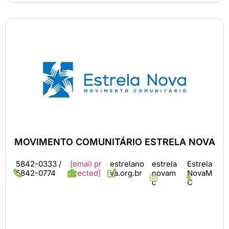
MOVIMENTO COMUNITÁRIO ESTRELA NOVA
5842-0333 /
[email pr
estrelano
estrela
Estrela
5842-0774
otected]
va.org.br
novam
NovaM
c
C