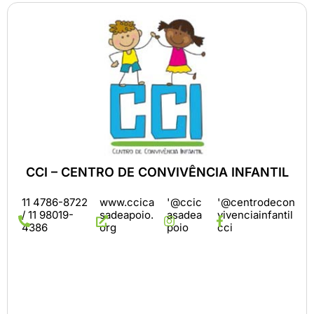
CCI – CENTRO DE CONVIVÊNCIA INFANTIL
11 4786-8722
www.ccica
'@ccic
'@centrodecon
/ 11 98019-
sadeapoio.
asadea
vivenciainfantil
4386
org
poio
cci