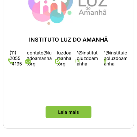
INSTITUTO LUZ DO AMANHÃ
(11)
contato@lu
luzdoa
'@institut
'@instituic
2055
zdoamanha
manha
oluzdoam
aoluzdoam
-4195
.org
.org
anha
anha
Leia mais