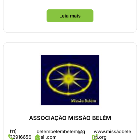
Leia mais
ASSOCIAÇÃO MISSÃO BELÉM
(11)
belembelembelem@g
www.missãobele
22916656
mail.com
m.org