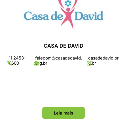
CASA DE DAVID
11 2453-
falecom@casadedavid.
casadedavid.or
6600
org.br
g.br
Leia mais