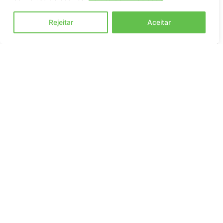
Rejeitar
Aceitar
SELA – SOCIEDADE ESPÍRITA LUZ E AMOR
[email protected]
Leia mais