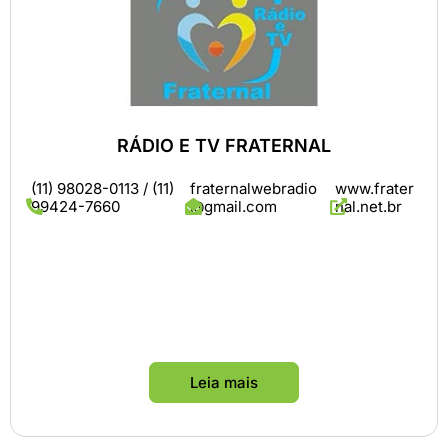
RÁDIO E TV FRATERNAL
(11) 98028-0113 / (11)
fraternalwebradio
www.frater
99424-7660
@gmail.com
nal.net.br
Leia mais