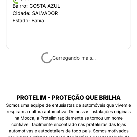
Bairro:
COSTA AZUL
Cidade:
SALVADOR
Estado:
Bahia
AUTO IRMAOS
(11) 2339-0047
Bairro:
JD. PIRITUBA/ZN
Cidade:
São Paulo
Estado:
São Paulo
REGIÃO ATENDIDA:
REGIÃO DA CIDADE DE SÃO PAULO