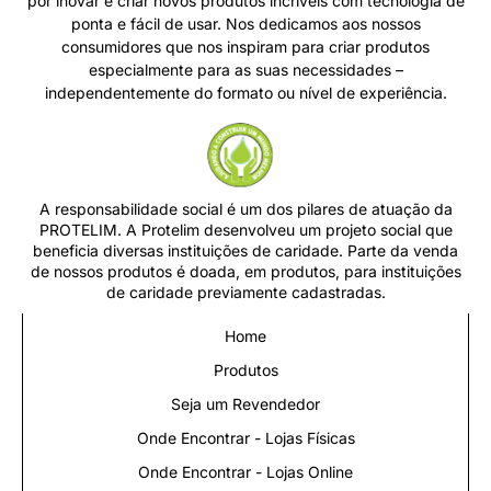
AUTO LEDS
(48)3247-0471
Bairro:
PRAIA COMPRIDA
Cidade:
SAO JOSE
Estado:
Santa Catarina
REGIÃO ATENDIDA:
BARREIROS / FLORIANOPOLIS /
PALHOÇA / SANTANA / SÃO PEDRO DE ALCANTARA /
ANTONIO CARLOS / BIGUAÇU / PRAIA DE FORA / SANTO
AMARO DA FIGUEIRA / QUECABA / RANCHO QUEIMADO /
ANGELINA / GARCIA / TIJUQUINHAS / SAUDADES / MAJ.
GERCINO // BIGUAÇU / FLORIANÓPOLIS / SÃO JOSÉ /
PALHOÇA /GOVERNADOR CELSO RAMOS /ANTÔNIO
CARLOS /ITAJAÍ /BRUSQUE /CAMBORIÚ /BALNEÁRIO
CAMBORIÚ /ITAPEMA /PORTO BELO /GUABIRUBA
/TIJUCAS /CANELINHA /SÃO JOÃO BATISTA /NOVA
TRENTO
AUTO SIMAS
(48)32471370 / (48)991474927