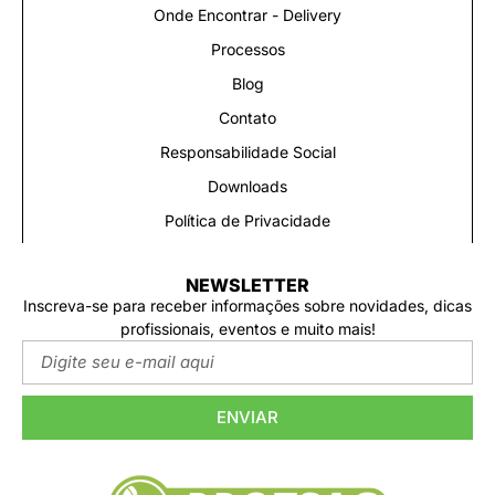
Bairro:
PRAIA COMPRIDA
Cidade:
SAO JOSE
Estado:
Santa Catarina
REGIÃO ATENDIDA:
BARREIROS / FLORIANOPOLIS /
PALHOÇA / SANTANA / SÃO PEDRO DE ALCANTARA /
ANTONIO CARLOS / BIGUAÇU / PRAIA DE FORA / SANTO
AMARO DA FIGUEIRA / QUECABA / RANCHO QUEIMADO /
ANGELINA / GARCIA / TIJUQUINHAS / SAUDADES / MAJ.
GERCINO // BIGUAÇU / FLORIANÓPOLIS / SÃO JOSÉ /
PALHOÇA /GOVERNADOR CELSO RAMOS /ANTÔNIO
CARLOS /ITAJAÍ /BRUSQUE /CAMBORIÚ /BALNEÁRIO
CAMBORIÚ /ITAPEMA /PORTO BELO /GUABIRUBA
/TIJUCAS /CANELINHA /SÃO JOÃO BATISTA /NOVA
TRENTO
AUTOCARE / BOXSERVIVE
(81) 99414-3313
Bairro:
BOA VIAGEM
Cidade:
RECIFE