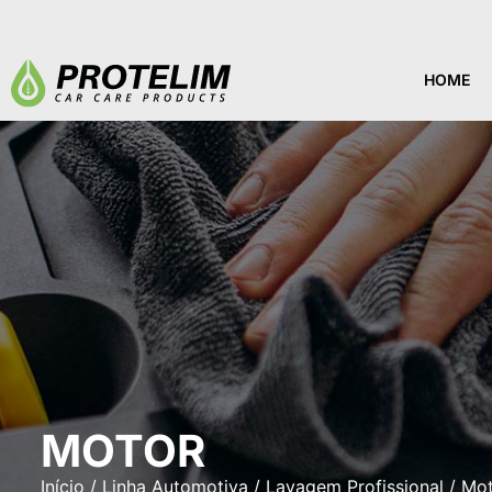
HOME
HOME
MOTOR
Início
/
Linha Automotiva
/
Lavagem Profissional
/ Mo