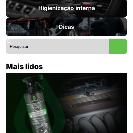
Higienização interna
Dicas
Search
Search B
for:
Mais lidos