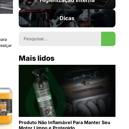
Higienização interna
Dicas
para
ealçar
Mais lidos
Produto Não Inflamável Para Manter Seu
Motor Limpo e Protegido