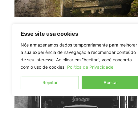
Existe multa por carro sujo? Descubra ag
Esse site usa cookies
Prefeitura implementou um decreto proibindo o tráfego de
veículos em condições excessivamente sujas Você é daquel
Nós armazenamos dados temporariamente para melhorar
costumam deixar o seu veículo em más condições,
a sua experiência de navegação e recomendar conteúdo
de seu interesse. Ao clicar em "Aceitar", você concorda
com o uso de cookies.
Política de Privacidade
Leia mais >
Rejeitar
Aceitar