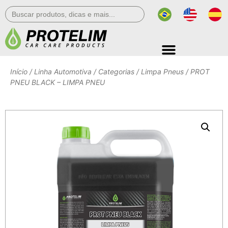
Search
for:
Início
/
Linha Automotiva
/
Categorias
/
Limpa Pneus
/ PROT
PNEU BLACK – LIMPA PNEU