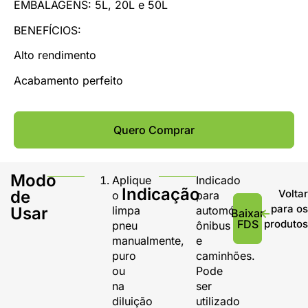
EMBALAGENS: 5L, 20L e 50L
BENEFÍCIOS:
Alto rendimento
Acabamento perfeito
Quero Comprar
Modo
Aplique
Indicado
Indicação
de
Volta
o
para
para o
Usar
limpa
automóveis,
Baixar
FDS
produto
pneu
ônibus
manualmente,
e
puro
caminhões.
ou
Pode
na
ser
diluição
utilizado