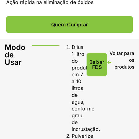
Ação rápida na eliminação de óxidos
Quero Comprar
Modo
Dilua
de
Voltar para
1 litro
os
Usar
do
Baixar
FDS
produtos
produto
em 7
a 10
litros
de
água,
conforme
grau
de
incrustação.
Pulverize