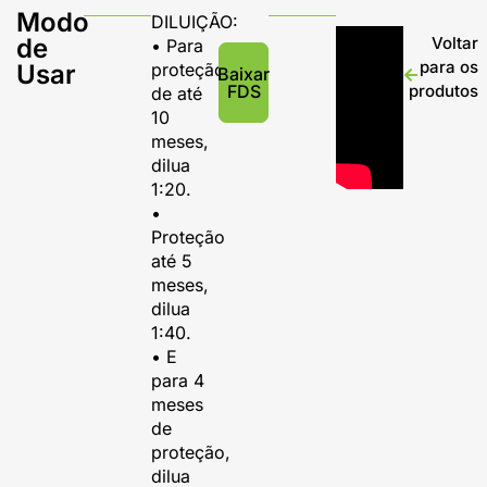
Modo
DILUIÇÃO:
de
Voltar
• Para
para os
Usar
proteção
Baixar
FDS
produtos
de até
10
meses,
dilua
1:20.
•
Proteção
até 5
meses,
dilua
1:40.
• E
para 4
meses
de
proteção,
dilua